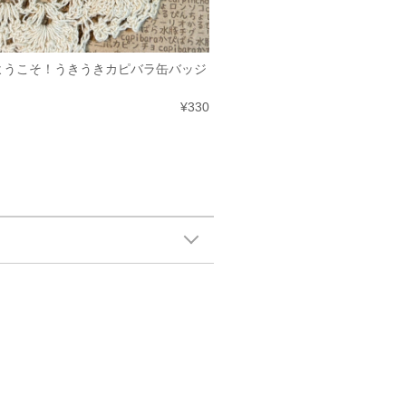
ようこそ！うきうきカピバラ缶バッジ
¥330