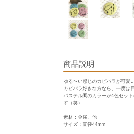
商品説明
ゆる〜い感じのカピバラが可愛
カピバラ好きな方なら、一度は
パステル調のカラーが4色セッ
す（笑）
素材：金属、他
サイズ：直径44mm