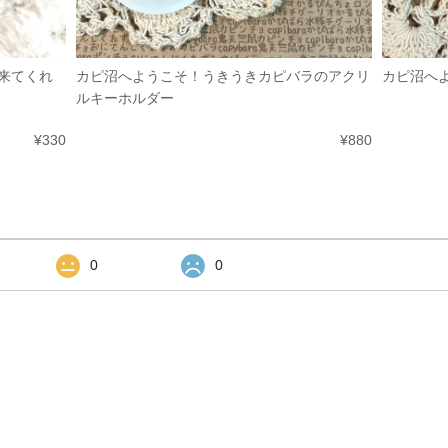
来てくれ
カピ沼へようこそ！うきうきカピバラのアクリ
カピ沼へ
ルキーホルダー
¥330
¥880
0
0