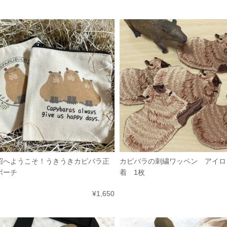
沼へようこそ！うきうきカピバラ正
カピバラの刺繍ワッペン アイロ
ポーチ
着 1枚
¥1,650